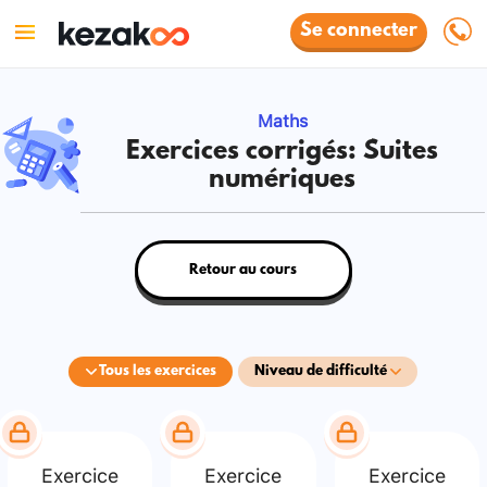
Se connecter
Maths
Exercices corrigés: Suites
numériques
Retour au cours
Tous les exercices
Niveau de difficulté
Exercice
Exercice
Exercice