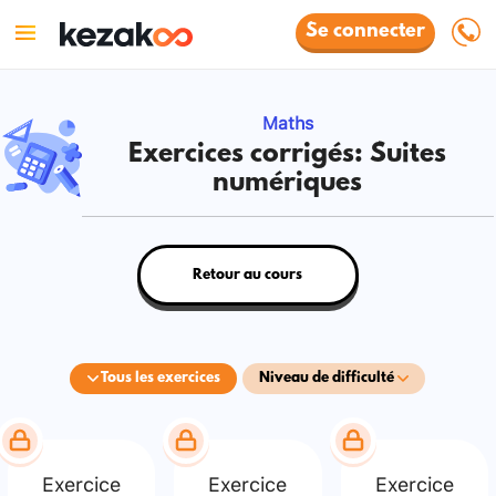
Se connecter
Maths
Exercices corrigés: Suites
numériques
Retour au cours
Tous les exercices
Niveau de difficulté
Exercice
Exercice
Exercice