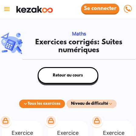
Se connecter
Maths
Exercices corrigés: Suites
numériques
Retour au cours
Tous les exercices
Niveau de difficulté
Exercice
Exercice
Exercice