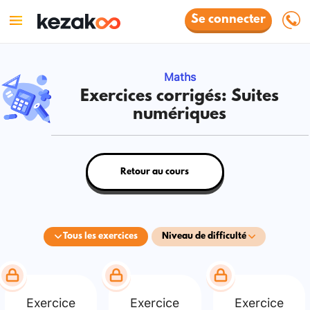
Se connecter
Maths
Exercices corrigés: Suites
numériques
Retour au cours
Tous les exercices
Niveau de difficulté
Exercice
Exercice
Exercice