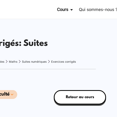
Cours
Qui sommes-nous 
rigés: Suites
ales
Maths
Suites numériques
Exercices corrigés
culté
Retour au cours