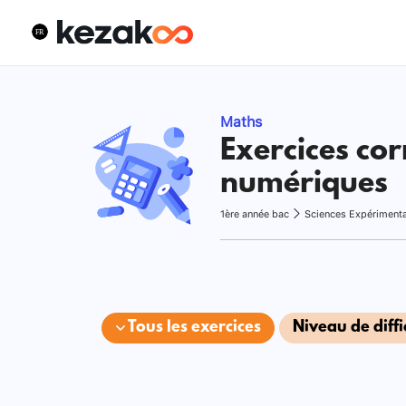
Maths
Exercices cor
numériques
1ère année bac
Sciences Expériment
Tous les exercices
Niveau de diffi