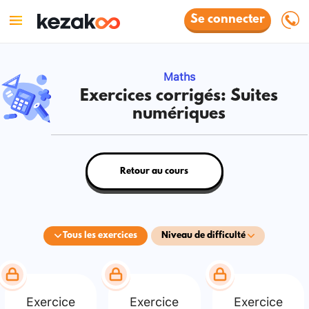
Se connecter
Maths
Exercices corrigés: Suites
numériques
Retour au cours
Tous les exercices
Niveau de difficulté
Exercice
Exercice
Exercice