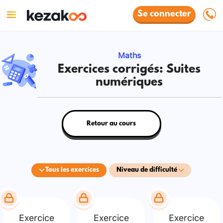
Se connecter
Maths
Exercices corrigés: Suites
numériques
Retour au cours
Tous les exercices
Niveau de difficulté
Exercice
Exercice
Exercice