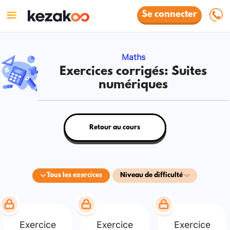
Se connecter
Maths
Exercices corrigés: Suites
numériques
Retour au cours
Tous les exercices
Niveau de difficulté
Exercice
Exercice
Exercice