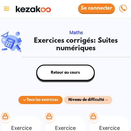
Se connecter
Maths
Exercices corrigés: Suites
numériques
Retour au cours
Tous les exercices
Niveau de difficulté
Exercice
Exercice
Exercice