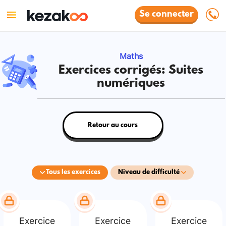
Se connecter
Maths
Exercices corrigés: Suites
numériques
Retour au cours
Tous les exercices
Niveau de difficulté
Exercice
Exercice
Exercice