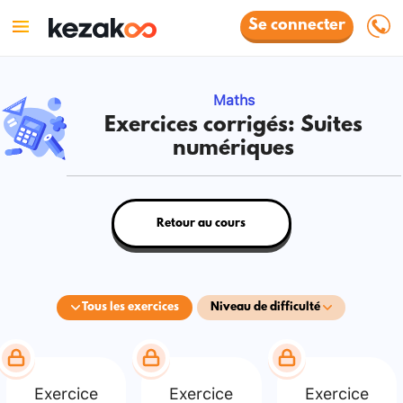
Se connecter
Maths
Exercices corrigés: Suites
numériques
Retour au cours
Tous les exercices
Niveau de difficulté
Exercice
Exercice
Exercice