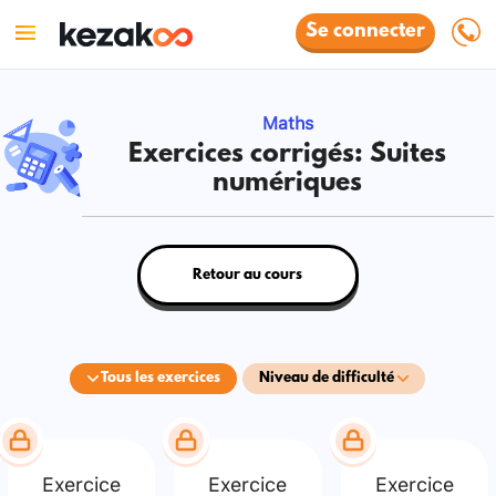
Se connecter
Maths
Exercices corrigés: Suites
numériques
Retour au cours
Tous les exercices
Niveau de difficulté
Exercice
Exercice
Exercice