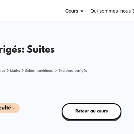
Cours
Qui sommes-nous 
rigés: Suites
ales
Maths
Suites numériques
Exercices corrigés
culté
Retour au cours