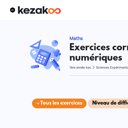
Maths
Exercices cor
numériques
1ère année bac
Sciences Expériment
Tous les exercices
Niveau de diffi