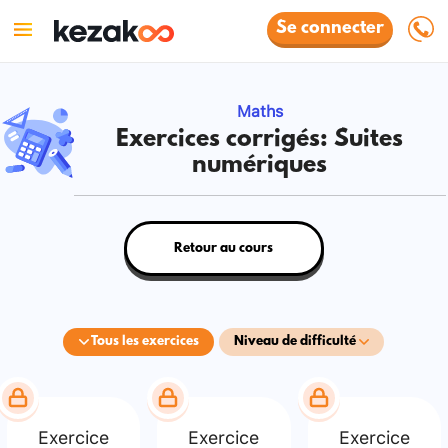
Se connecter
Maths
Exercices corrigés: Suites
numériques
Retour au cours
Tous les exercices
Niveau de difficulté
Exercice
Exercice
Exercice