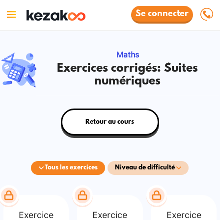
Se connecter
Maths
Exercices corrigés: Suites
numériques
Retour au cours
Tous les exercices
Niveau de difficulté
Exercice
Exercice
Exercice