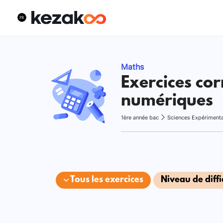
Maths
Exercices cor
numériques
1ère année bac
Sciences Expériment
Tous les exercices
Niveau de diffi