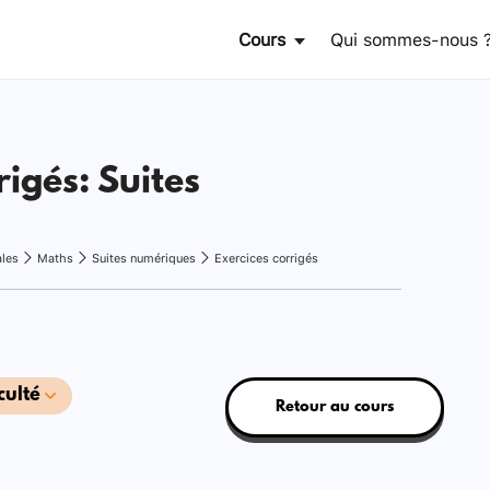
Cours
Qui sommes-nous 
rigés: Suites
ales
Maths
Suites numériques
Exercices corrigés
culté
Retour au cours