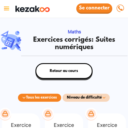
Se connecter
Maths
Exercices corrigés: Suites
numériques
Retour au cours
Tous les exercices
Niveau de difficulté
Exercice
Exercice
Exercice