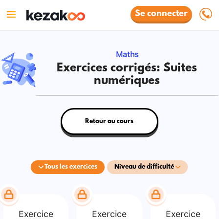
Se connecter
Maths
Exercices corrigés: Suites
numériques
Retour au cours
Tous les exercices
Niveau de difficulté
Exercice
Exercice
Exercice