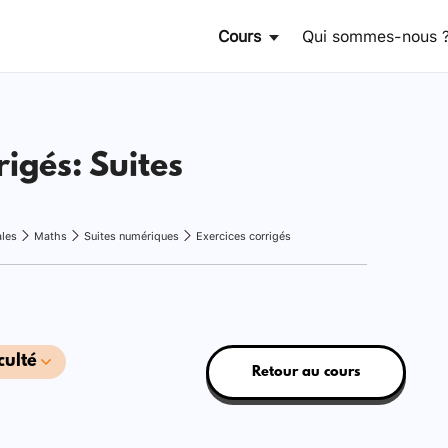
Cours
Qui sommes-nous 
rigés: Suites
ales
Maths
Suites numériques
Exercices corrigés
culté
Retour au cours