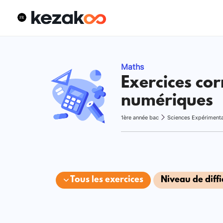
Maths
Exercices cor
numériques
1ère année bac
Sciences Expériment
Tous les exercices
Niveau de diffi