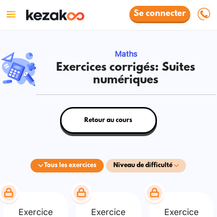
Se connecter
Maths
Exercices corrigés: Suites
numériques
Retour au cours
Tous les exercices
Niveau de difficulté
Exercice
Exercice
Exercice