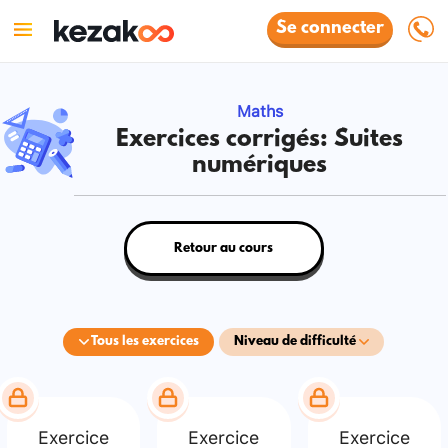
Se connecter
Maths
Exercices corrigés: Suites
numériques
Retour au cours
Tous les exercices
Niveau de difficulté
Exercice
Exercice
Exercice