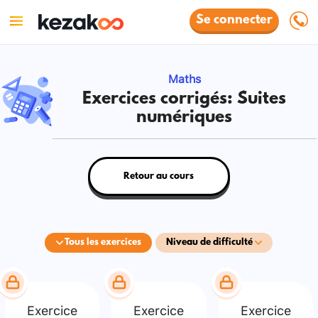
Se connecter
Maths
Exercices corrigés: Suites
numériques
Retour au cours
Tous les exercices
Niveau de difficulté
Exercice
Exercice
Exercice