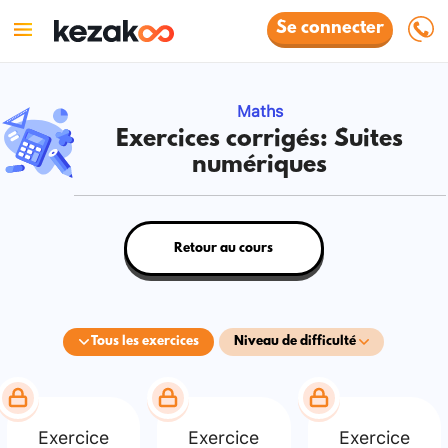
Se connecter
Maths
Exercices corrigés: Suites
numériques
Retour au cours
Tous les exercices
Niveau de difficulté
Exercice
Exercice
Exercice