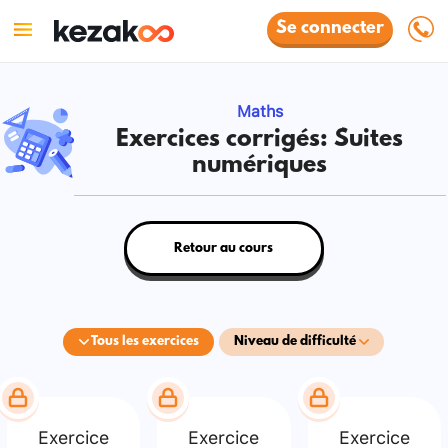
Se connecter
Maths
Exercices corrigés: Suites
numériques
Retour au cours
Tous les exercices
Niveau de difficulté
Exercice
Exercice
Exercice