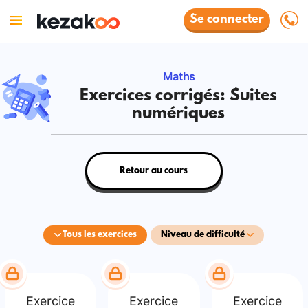
Se connecter
Maths
Exercices corrigés: Suites
numériques
Retour au cours
Tous les exercices
Niveau de difficulté
Exercice
Exercice
Exercice