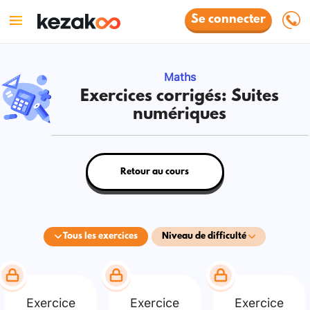
Se connecter
Maths
Exercices corrigés: Suites
numériques
Retour au cours
Tous les exercices
Niveau de difficulté
Exercice
Exercice
Exercice