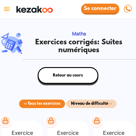
Se connecter
Maths
Exercices corrigés: Suites
numériques
Retour au cours
Tous les exercices
Niveau de difficulté
Exercice
Exercice
Exercice