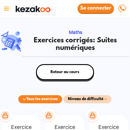
Se connecter
Maths
Exercices corrigés: Suites
numériques
Retour au cours
Tous les exercices
Niveau de difficulté
Exercice
Exercice
Exercice