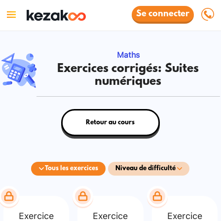
Se connecter
Maths
Exercices corrigés: Suites
numériques
Retour au cours
Tous les exercices
Niveau de difficulté
Exercice
Exercice
Exercice