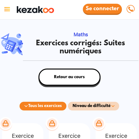
Se connecter
Maths
Exercices corrigés: Suites
numériques
Retour au cours
Tous les exercices
Niveau de difficulté
Exercice
Exercice
Exercice