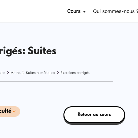
Cours
Qui sommes-nous 
rigés: Suites
ales
Maths
Suites numériques
Exercices corrigés
culté
Retour au cours