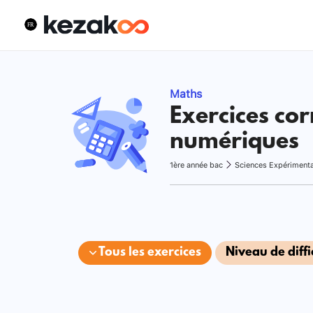
Maths
Exercices cor
numériques
1ère année bac
Sciences Expériment
Tous les exercices
Niveau de diffi