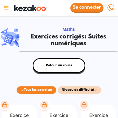
Se connecter
Maths
Exercices corrigés: Suites
numériques
Retour au cours
Tous les exercices
Niveau de difficulté
Exercice
Exercice
Exercice