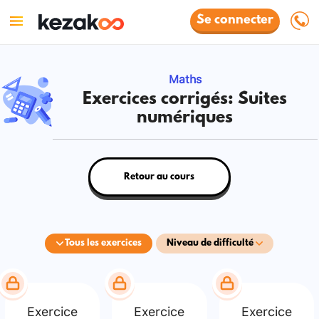
Se connecter
Maths
Exercices corrigés: Suites
numériques
Retour au cours
Tous les exercices
Niveau de difficulté
Exercice
Exercice
Exercice