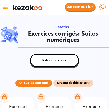
Se connecter
Maths
Exercices corrigés: Suites
numériques
Retour au cours
Tous les exercices
Niveau de difficulté
Exercice
Exercice
Exercice