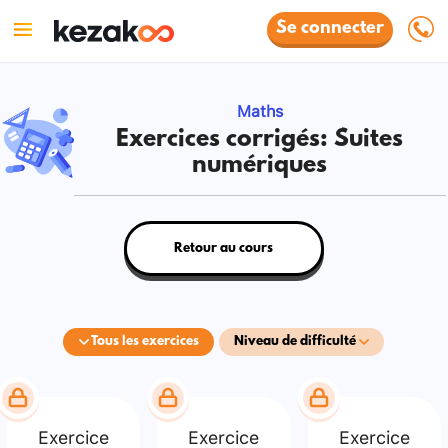
Se connecter
Maths
Exercices corrigés: Suites
numériques
Retour au cours
Tous les exercices
Niveau de difficulté
Exercice
Exercice
Exercice