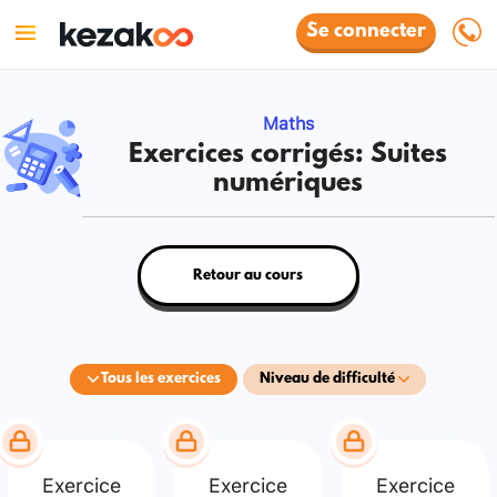
Se connecter
Maths
Exercices corrigés: Suites
numériques
Retour au cours
Tous les exercices
Niveau de difficulté
Exercice
Exercice
Exercice