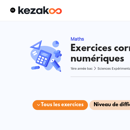
Maths
Exercices cor
numériques
1ère année bac
Sciences Expériment
Tous les exercices
Niveau de diffi