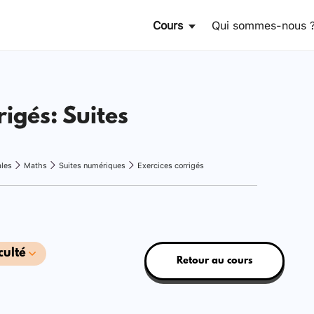
Cours
Qui sommes-nous 
rigés: Suites
ales
Maths
Suites numériques
Exercices corrigés
culté
Retour au cours