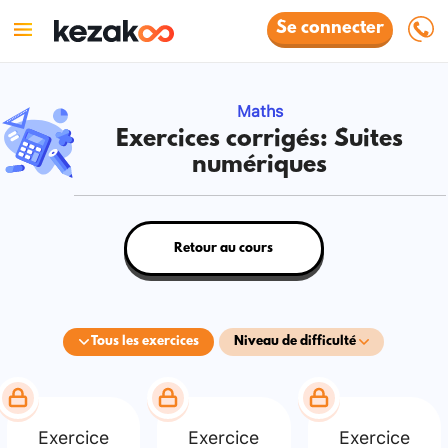
Se connecter
Maths
Exercices corrigés: Suites
numériques
Retour au cours
Tous les exercices
Niveau de difficulté
Exercice
Exercice
Exercice