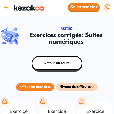
Se connecter
Maths
Exercices corrigés: Suites
numériques
Retour au cours
Tous les exercices
Niveau de difficulté
Exercice
Exercice
Exercice