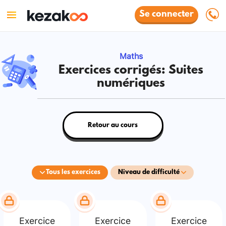
Se connecter
Maths
Exercices corrigés: Suites
numériques
Retour au cours
Tous les exercices
Niveau de difficulté
Exercice
Exercice
Exercice