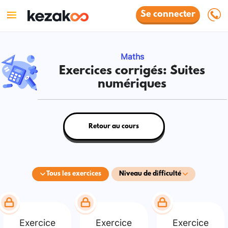
Se connecter
Maths
Exercices corrigés: Suites
numériques
Retour au cours
Tous les exercices
Niveau de difficulté
Exercice
Exercice
Exercice