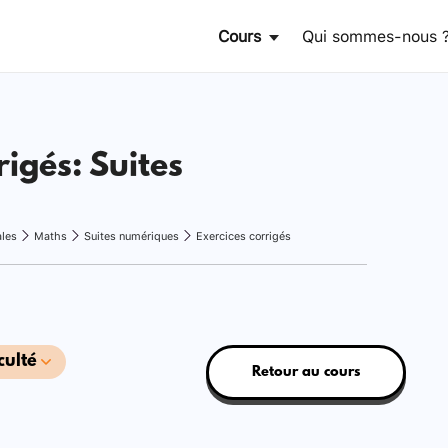
Cours
Qui sommes-nous 
rigés: Suites
ales
Maths
Suites numériques
Exercices corrigés
culté
Retour au cours