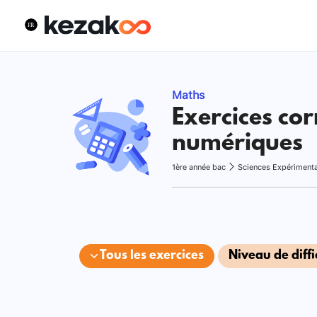
Maths
Exercices cor
numériques
1ère année bac
Sciences Expériment
Tous les exercices
Niveau de diffi