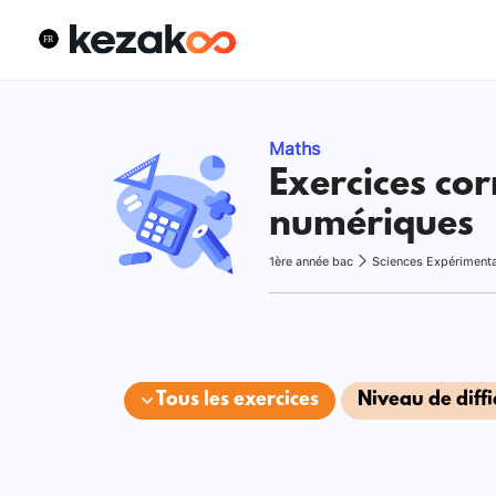
Maths
Exercices cor
numériques
1ère année bac
Sciences Expériment
Tous les exercices
Niveau de diffi