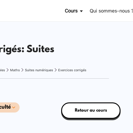
Cours
Qui sommes-nous 
rigés: Suites
ales
Maths
Suites numériques
Exercices corrigés
culté
Retour au cours