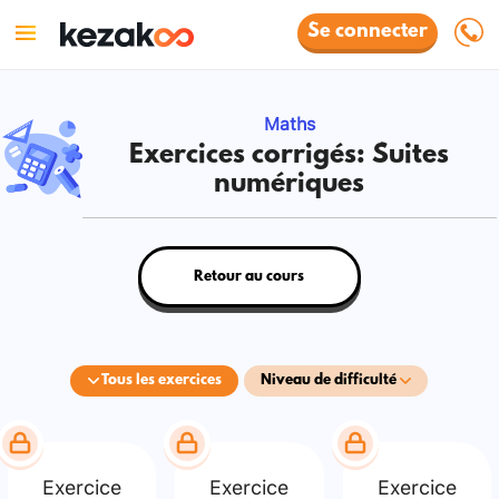
Se connecter
Maths
Exercices corrigés: Suites
numériques
Retour au cours
Tous les exercices
Niveau de difficulté
Exercice
Exercice
Exercice