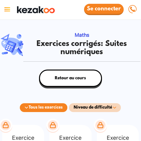
Se connecter
Maths
Exercices corrigés: Suites
numériques
Retour au cours
Tous les exercices
Niveau de difficulté
Exercice
Exercice
Exercice