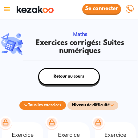
Se connecter
Maths
Exercices corrigés: Suites
numériques
Retour au cours
Tous les exercices
Niveau de difficulté
Exercice
Exercice
Exercice