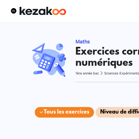
Maths
Exercices cor
numériques
1ère année bac
Sciences Expériment
Tous les exercices
Niveau de diffi