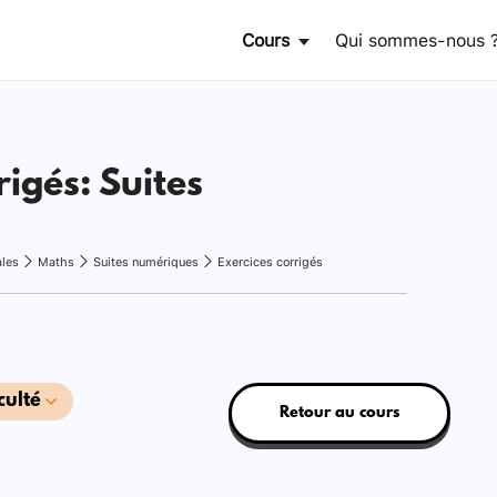
Cours
Qui sommes-nous 
rigés: Suites
ales
Maths
Suites numériques
Exercices corrigés
culté
Retour au cours