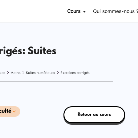
Cours
Qui sommes-nous 
rigés: Suites
ales
Maths
Suites numériques
Exercices corrigés
culté
Retour au cours