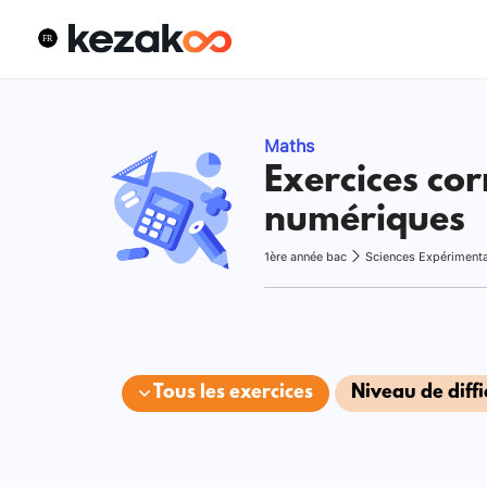
Maths
Exercices cor
numériques
1ère année bac
Sciences Expériment
Tous les exercices
Niveau de diffi