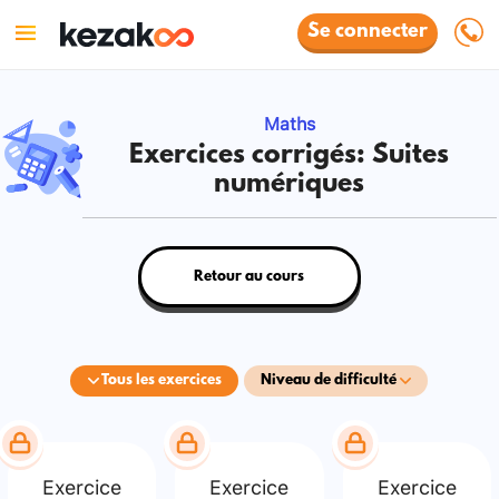
Se connecter
Maths
Exercices corrigés: Suites
numériques
Retour au cours
Tous les exercices
Niveau de difficulté
Exercice
Exercice
Exercice