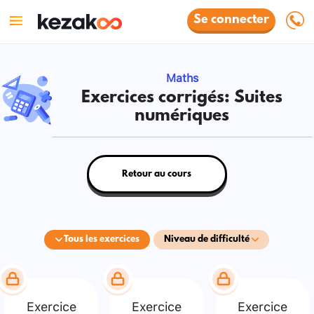
Se connecter
Maths
Exercices corrigés: Suites
numériques
Retour au cours
Tous les exercices
Niveau de difficulté
Exercice
Exercice
Exercice